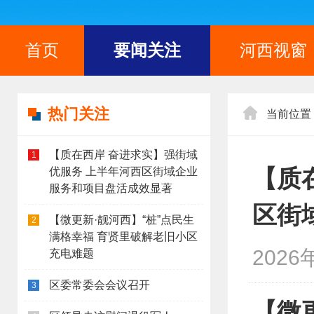
首页
要闻关注
河西视窗
热门关注
当前位置
【质在西岸 奋进求实】强街域
1
【质
优服务 上半年河西区街域企业
服务和项目盘活成效显著
区街
【微更新·靓河西】“桩”点民生
2
满格幸福 育贤里破解老旧小区
2026
充电难题
区委常委会会议召开
3
【微