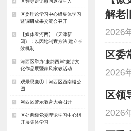
区领导走访慰问退役军人
4
解老
区委理论学习中心组集体学习
5
暨调研成果交流会召开
2026
【媒体看河西】《天津新
6
闻》：以因地制宜方法 建立长
效机制
区委
河西区举办“廉韵西岸”廉洁文
7
化作品展暨家风家教活动
2026
观景思廉①丨河西区西南楼公
8
园
区领
河西区警示教育大会召开
9
2026
区处两级党委理论学习中心组
10
开展集体学习